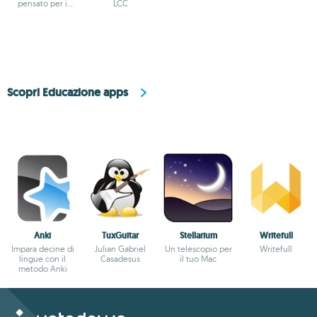
pensato per i
LCC
bambini
Scopri Educazione apps
Anki
TuxGuitar
Stellarium
Writefull
Impara decine di
Julian Gabriel
Un telescopio per
Writefull
lingue con il
Casadesus
il tuo Mac
metodo Anki