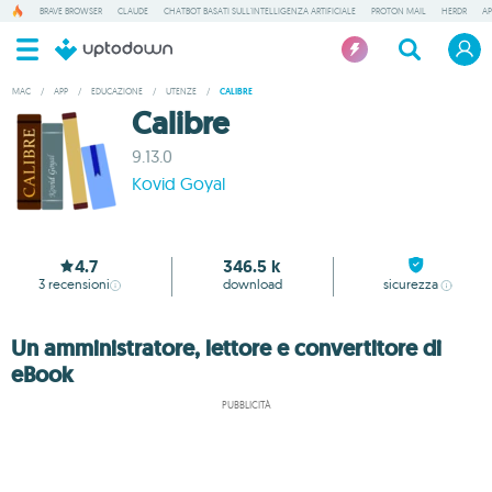
BRAVE BROWSER
CLAUDE
CHATBOT BASATI SULL'INTELLIGENZA ARTIFICIALE
PROTON MAIL
HERDR
AP
MAC
/
APP
/
EDUCAZIONE
/
UTENZE
/
CALIBRE
Calibre
9.13.0
Kovid Goyal
4.7
346.5 k
3
recensioni
download
sicurezza
Un amministratore, lettore e convertitore di
eBook
PUBBLICITÀ