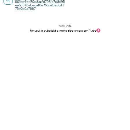
001be6ed70d8acfd793fa7d8c95
ea50045abedaf0e756b20e5642
75a0b0a7667
PUBBLICITÀ
Rimuovi le pubblicità e molto altro ancora con Turbo