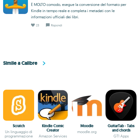
È MOLTO comodo, esegue la conversione del formato per
Kindle in tempo reale e completa i metadati con le
informazioni ufficiali dei libri.
23
Rispondi
Simile a Calibre
Scratch
Kindle Comic
Moodle
GuitarTab - Tabs
Creator
and chords
Un linguaggio di
moodle.org
programmazione
Amazon Services
GT1 Apps